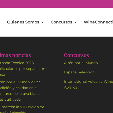
Quienes Somos
Concursos
WineConnect
imas noticias
Concursos
rnada Técnica 2026
Airén por el Mundo
licaciones por separación
España Selección
sica
International Volcanic Wine
rén por el Mundo 2025:
Awards
adición y calidad en el
ncurso de la uva blanca
s cultivada
 marcha la VII Edición de
paña Selección