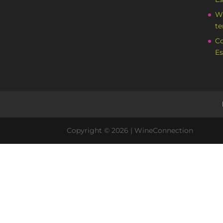
Wi
te
Co
Es
Copyright ©
2026
| WineConnection