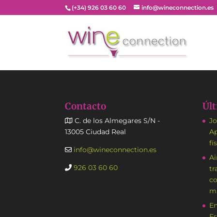
(+34) 926 03 60 60
info@wineconnection.es
Contacto
Últ
C. de los Almegares S/N -
Jo
13005 Ciudad Real
Ap
fí
info@wineconnection.es
Ai
926 03 60 60
tr
co
má
En
Es