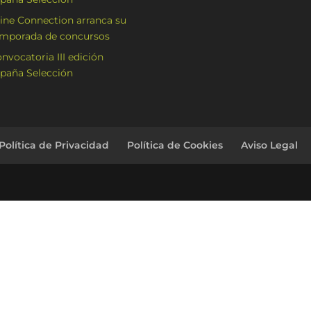
ne Connection arranca su
mporada de concursos
nvocatoria III edición
paña Selección
Política de Privacidad
Política de Cookies
Aviso Legal