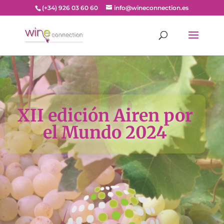
(+34) 926 03 60 60
info@wineconnection.es
XII edición Airen por
el Mundo 2024