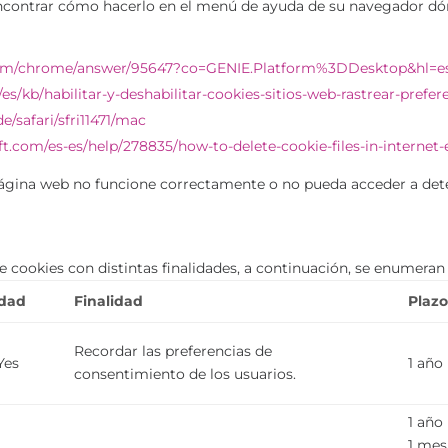
encontrar cómo hacerlo en el menú de ayuda de su navegador dó
.com/chrome/answer/95647?co=GENIE.Platform%3DDesktop&hl=e
/es/kb/habilitar-y-deshabilitar-cookies-sitios-web-rastrear-prefer
e/safari/sfri11471/mac
ft.com/es-es/help/278835/how-to-delete-cookie-files-in-internet-
a página web no funcione correctamente o no pueda acceder a de
 de cookies con distintas finalidades, a continuación, se enumera
edad
Finalidad
Plaz
Recordar las preferencias de
Yes
1 año
consentimiento de los usuarios.
1 año
e
1 mes