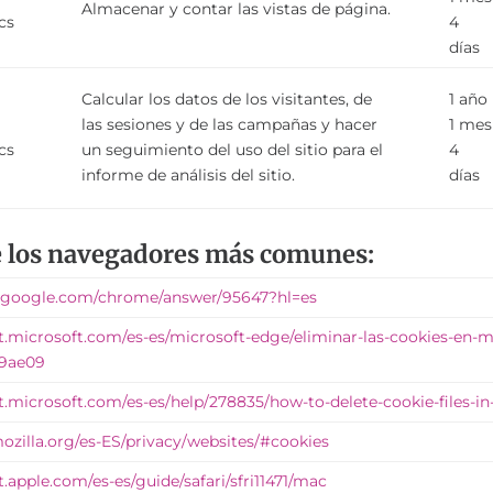
Almacenar y contar las vistas de página.
cs
4
días
Calcular los datos de los visitantes, de
1 año
e
las sesiones y de las campañas y hacer
1 mes
cs
un seguimiento del uso del sitio para el
4
informe de análisis del sitio.
días
e los navegadores más comunes:
t.google.com/chrome/answer/95647?hl=es
rt.microsoft.com/es-es/microsoft-edge/eliminar-las-cookies-en
9ae09
t.microsoft.com/es-es/help/278835/how-to-delete-cookie-files-in
ozilla.org/es-ES/privacy/websites/#cookies
t.apple.com/es-es/guide/safari/sfri11471/mac