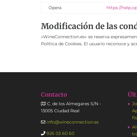
Opera
https://help.
Modificación de las con
«WineConnection.es» se reserva expresamente 
Política de Cookies. El usuario reconoce y ac
Contacto
Últ
C. de los Almegares S/N -
Jo
13005 Ciudad Real
Ap
fí
info@wineconnection.es
Ai
926 03 60 60
tr