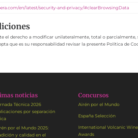
opera.com/en/latest/security-and-privacy/#clearBrowsingData
diciones
el derecho a modificar unilateralmente, total o parcialmente, s
epta que es su responsabilidad revisar la presente Política de Co
imas noticias
Concursos
rnada Técnica 2026
Airén por el Mundo
licaciones por separación
España Selección
sica
International Volcanic Wine
rén por el Mundo 2025:
Awards
adición y calidad en el